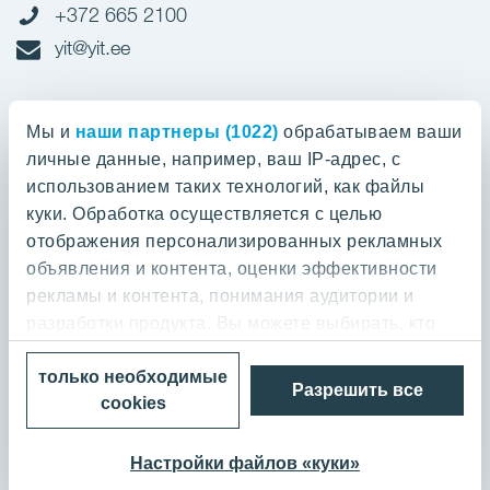
+372 665 2100
yit@yit.ee
Cчет-фактура
Мы и
наши партнеры (1022)
обрабатываем ваши
личные данные, например, ваш IP-адрес, с
Регистрационный номер: 10093801
использованием таких технологий, как файлы
pdfinvoices.yit.eesti@bscs.basware.com
куки. Обработка осуществляется с целью
отображения персонализированных рекламных
О предприятии
объявления и контента, оценки эффективности
рекламы и контента, понимания аудитории и
YIT Group
О предприятии
разработки продукта. Вы можете выбирать, кто
Кодекс норм поведения
может использовать ваши данные и для каких
YIT Finland
только необходимые
целей.
Контакт
Разрешить все
Политика конфиденциальности
cookies
YIT Latvia
Выполненные работы и отзывы
© 2026 YIT Corporation
Если вы разрешите, мы также хотели бы:
YIT Lithuania
Покупаем землю
Настройки файлов «куки»
собирать информацию о вашем
YIT Poland