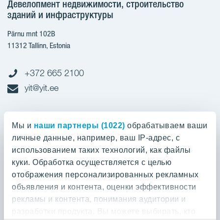
Девелопмент недвижимости, строительство
зданий и инфраструктуры
Pärnu mnt 102B
11312 Tallinn, Estonia
+372 665 2100
yit@yit.ee
Cчет-фактура
Мы и
наши партнеры (1022)
обрабатываем ваши
личные данные, например, ваш IP-адрес, с
Регистрационный номер: 10093801
использованием таких технологий, как файлы
pdfinvoices.yit.eesti@bscs.basware.com
куки. Обработка осуществляется с целью
отображения персонализированных рекламных
О предприятии
объявления и контента, оценки эффективности
рекламы и контента, понимания аудитории и
YIT Group
О предприятии
разработки продукта. Вы можете выбирать, кто