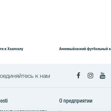
ти в Хаапсалу
Аннемыйзаский футбольный к
оединяйтесь к нам
Facebook
Instagra
You
esti
О предприятии