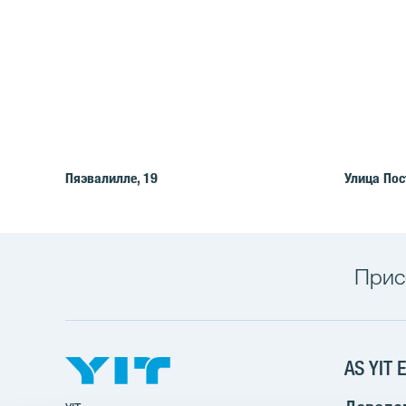
Пяэвалилле, 19
Улица Пос
Прис
AS YIT E