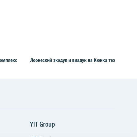
омплекс
Лоонеский экодук и виадук на Кюнка теэ
m
Tube
YIT Group