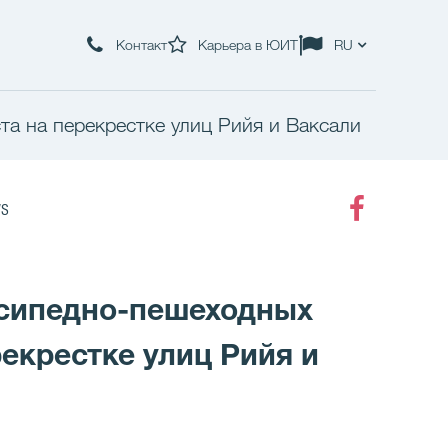
Контакт
Карьера в ЮИТ
RU
а на перекрестке улиц Рийя и Ваксали
s
Faceboo
осипедно-пешеходных
екрестке улиц Рийя и