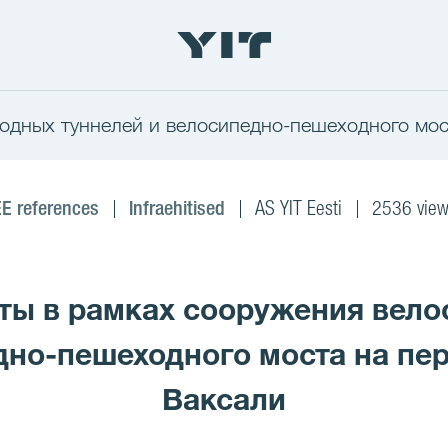
одных туннелей и велосипедно-пешеходного мост
E references
Infraehitised
AS YIT Eesti
2536 view
оты в рамках сооружения вел
дно-пешеходного моста на пер
Ваксали