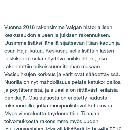
Vuonna 2018 rakensimme Valgan historiallisen
keskusaukion alueen ja julkisen rakennuksen.
Uusimme lisäksi lähellä sijaitsevan Riian-kadun ja
osan Raja-katua. Keskusaukiolle lisättiin lasten
leikkikenttä sekä näyttävä suihkulähde, joka
rakennettiin erikoissuunnitelman mukaan.
Vesisuihkujen korkeus ja värit ovat säädettävissä.
Nuorilla on nyt mahdollisuus pelata katukoripalloa
ja pöytätennistä, ja alueella on riittävästi erilaisia
penkkejä. Osa aukiosta on eristetty kadusta
tukimuureilla, jotka monipuolistavat katukuvaa.
Myös viheraluetta täydennettiin. Tilaajan
toivomuksesta rakensimme myös uuden
joulukuusenjalan, joka oli käytössä jo talvella 2017.