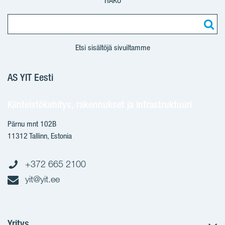
HAKU
Etsi sisältöjä sivuiltamme
AS YIT Eesti
Kiinteistökehitys, rakennukset ja infrastruktuuri
Pärnu mnt 102B
11312 Tallinn, Estonia
+372 665 2100
yit@yit.ee
Yritys